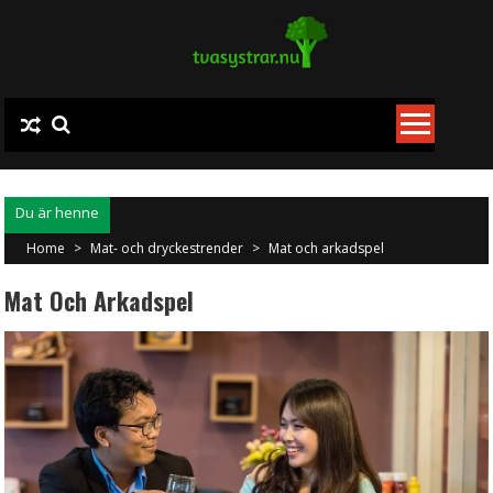
Skip
to
content
Home
>
Mat- och dryckestrender
>
Mat och arkadspel
Mat Och Arkadspel