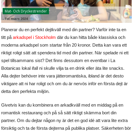
Mat- Och Dryckestrender
-
1st mars 2024
Planerar du en perfekt dejtkväll med din partner? Varför inte ta en
titt på
arkadspel i Stockholm
där du kan hitta både klassiska och
moderna arkadspel som startar från 20 kronor. Detta kan vara ett
riktigt roligt sätt att spendera tid med din partner. När spelade ni ett
spel tillsammans sist? Det finns dessutom en eventbar i La
Botanicas lokal ifall ni skulle vilja ta en drink eller äta lite snacks.
Alla dejter behöver inte vara jätteromantiska, ibland är det desto
viktigare att ni har roligt och om du är nervös inför en första dejt är
detta den perfekta miljön.
Givetvis kan du kombinera en arkadkväll med en middag på en
romantisk restaurang och på så sätt riktigt skämma bort din
partner. Om du dejtar någon ny är det en god idé att vara lite extra
försiktig och ta de första dejterna på publika platser. Säkerheten bör