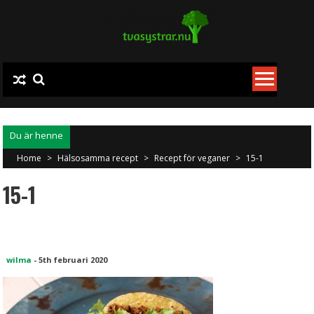
Skip
to
content
Home
>
Hälsosamma recept
>
Recept för veganer
>
15-1
15-1
wilma
-
5th februari 2020