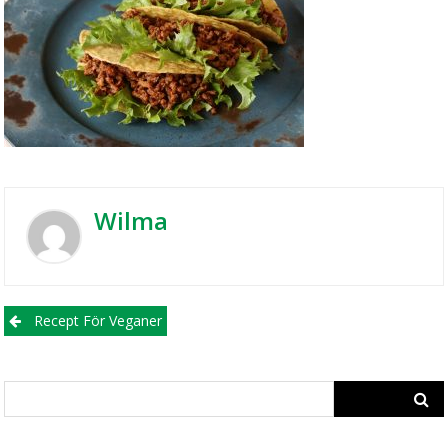
Wilma
Post
Recept För Veganer
navigation
Search
for: